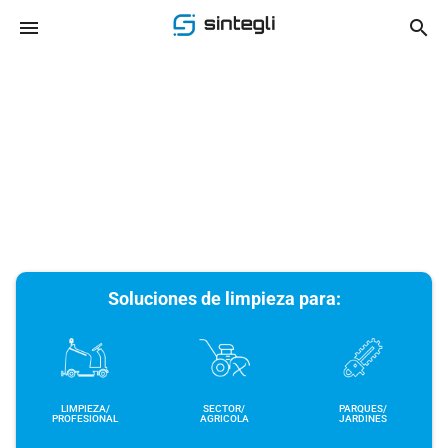
menu
search
chevron_left
chevron_right
Soluciones de limpieza para:
LIMPIEZA/
SECTOR/
PARQUES/
PROFESIONAL
AGRICOLA
JARDINES